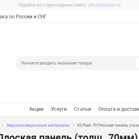
Перейти на старую версию сайта:
old.echoslayer.ru
ка по России и СНГ
Х
Акции
Услуги
Статьи
Оплата и достав
Звукоизоляционные материалы
ES Plain 70 Плоская панель (тол
 Плоская панель (толщ. 70мм)