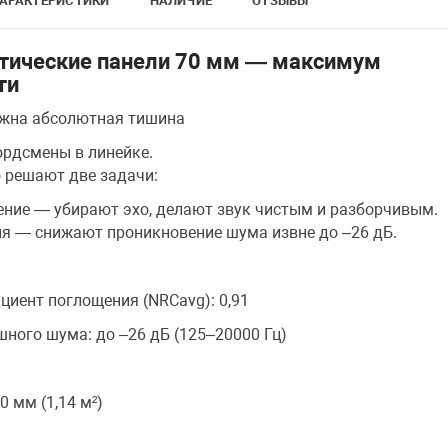
АРАКТЕРИСТИКИ
НАЛИЧИЕ
ОТЗЫВЫ
стические панели 70 мм — максимум
ти
важна абсолютная тишина
ордсмены в линейке.
 решают две задачи:
ение — убирают эхо, делают звук чистым и разборчивым.
ия — снижают проникновение шума извне до –26 дБ.
иент поглощения (NRCavg): 0,91
ного шума: до –26 дБ (125–20000 Гц)
 мм (1,14 м²)