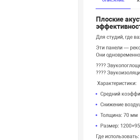
ОПИСАНИЕ
Х
Плоские аку
эффективнос
Для студий, где 
Эти панели — рек
Они одновременно
???? Звукопоглощ
???? Звукоизоляц
Характеристики:
Средний коэффиц
Снижение воздуш
Толщина: 70 мм
Размер: 1200×950
Где использовать: