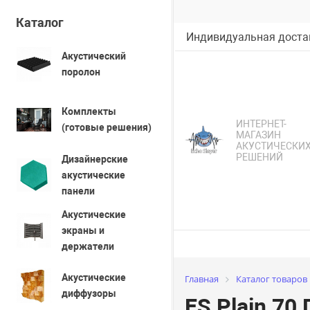
Каталог
Индивидуальная достав
Акустический
поролон
Комплекты
ИНТЕРНЕТ-
(готовые решения)
МАГАЗИН
АКУСТИЧЕСКИ
РЕШЕНИЙ
Дизайнерские
акустические
панели
Акустические
экраны и
держатели
Акустические
Главная
Каталог товаров
диффузоры
ES Plain 70