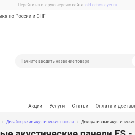
Перейти на старую версию сайта:
old.echoslayer.ru
ка по России и СНГ
Х
Акции
Услуги
Статьи
Оплата и достав
Дизайнерские акустические панели
Декоративные акустические 
е акустические панели ES - 