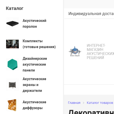
Каталог
Индивидуальная достав
Акустический
поролон
Комплекты
ИНТЕРНЕТ-
(готовые решения)
МАГАЗИН
АКУСТИЧЕСКИ
РЕШЕНИЙ
Дизайнерские
акустические
панели
Акустические
экраны и
держатели
Акустические
Главная
Каталог товаров
диффузоры
Декоративны