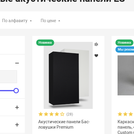
По алфавиту
По цене
Новинка
Новинка
Мы реком
(28)
Акустические панели Бас-
Каркасн
ловушки Premium
панель,
Custom 