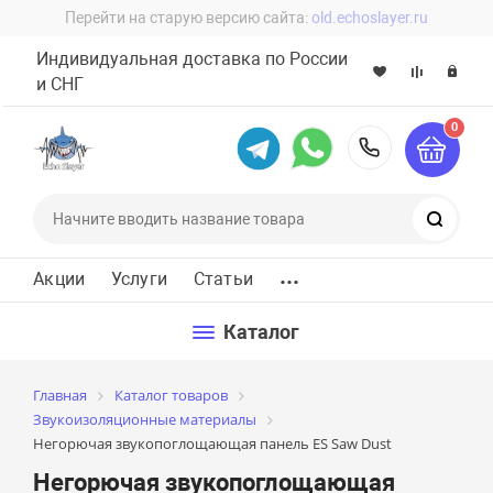
Перейти на старую версию сайта:
old.echoslayer.ru
Индивидуальная доставка по России
и СНГ
0
8 (800) 60
Поиск
...
Акции
Услуги
Статьи
Каталог
Главная
Каталог товаров
Звукоизоляционные материалы
Негорючая звукопоглощающая панель ES Saw Dust
Негорючая звукопоглощающая