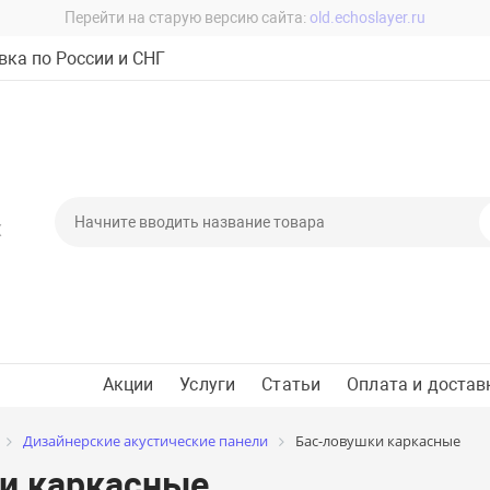
Перейти на старую версию сайта:
old.echoslayer.ru
ка по России и СНГ
Х
Акции
Услуги
Статьи
Оплата и достав
Дизайнерские акустические панели
Бас-ловушки каркасные
и каркасные