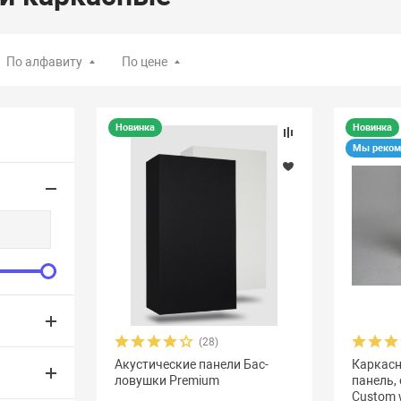
По алфавиту
По цене
Новинка
Новинка
Мы реком
(28)
Акустические панели Бас-
Каркасн
ловушки Premium
панель,
Custom 