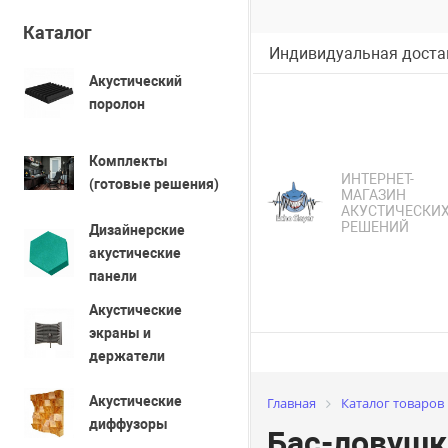
Каталог
Индивидуальная достав
Акустический
поролон
Комплекты
ИНТЕРНЕТ-
(готовые решения)
МАГАЗИН
АКУСТИЧЕСКИ
РЕШЕНИЙ
Дизайнерские
акустические
панели
Акустические
экраны и
держатели
Акустические
Главная
Каталог товаров
диффузоры
Бас-ловушк