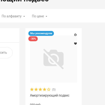
По алфавиту
По цене
Мы рекомендуем
-30%
(5)
Амортизирующий подвес
950 руб.