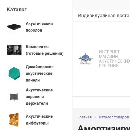
Каталог
Индивидуальная достав
Акустический
поролон
Комплекты
ИНТЕРНЕТ-
(готовые решения)
МАГАЗИН
АКУСТИЧЕСКИ
РЕШЕНИЙ
Дизайнерские
акустические
панели
Акустические
экраны и
держатели
Акустические
Главная
Каталог товаров
диффузоры
Амортизир