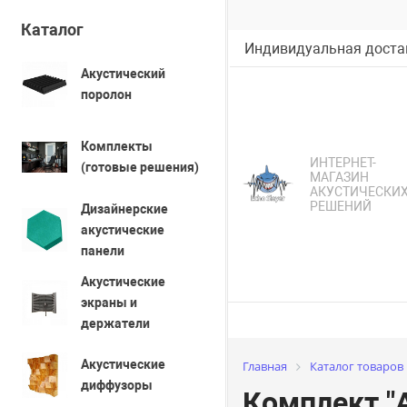
Каталог
Индивидуальная достав
Акустический
поролон
Комплекты
ИНТЕРНЕТ-
(готовые решения)
МАГАЗИН
АКУСТИЧЕСКИ
РЕШЕНИЙ
Дизайнерские
акустические
панели
Акустические
экраны и
держатели
Акустические
Главная
Каталог товаров
диффузоры
Комплект "A