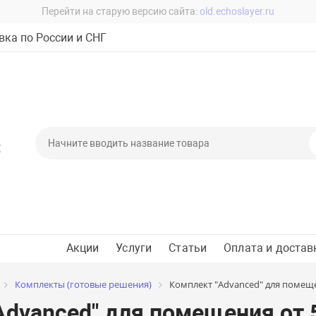
Перейти на старую версию сайта:
old.echoslayer.ru
ка по России и СНГ
Х
Акции
Услуги
Статьи
Оплата и достав
Комплекты (готовые решения)
Комплект "Advanced" для помещен
dvanced" для помещения от 5 