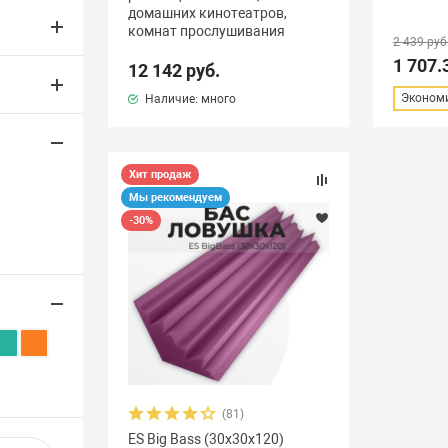
домашних кинотеатров,
комнат прослушивания
2 439 руб
1 707.
12 142 руб.
Экономи
Наличие: много
Хит продаж
Мы рекомендуем
-30%
(81)
ES Big Bass (30x30x120)