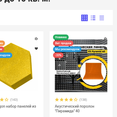
Новинка
жа
Хит продаж
аж
Мы рекомендуем
ендуем
-33%
(143)
(138)
gon набор панелей из
Акустический поролон
"Пирамида" 40