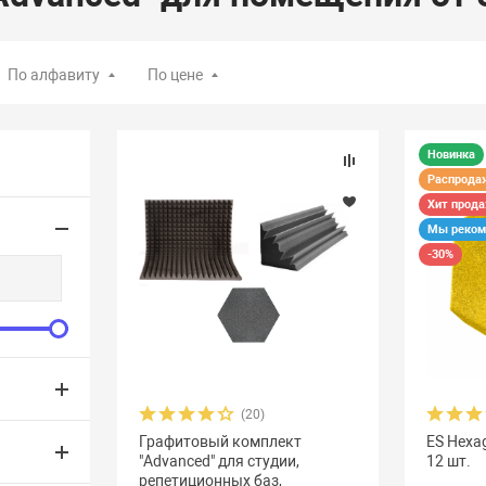
По алфавиту
По цене
Новинка
Распрода
Хит прод
Мы реком
-30%
(20)
Графитовый комплект
ES Hexa
"Advanced" для студии,
12 шт.
репетиционных баз,