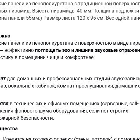
ие панели из пенополиуретана с традиционной поверхнос
ных пирамид. Высота пирамиды 40 мм. Толщина подложки
на панели 55мм.) Размер листа 120 х 95 см. Вес одной пан
ужно
ие панели из пенополиуретана с поверхностью в виде пир
 — эффективно
поглощать эхо и лишние звуковые отраже
устику в помещении чище и комфортнее.
дят
для домашних и профессиональных студий звукозаписи
аз, вокальных кабинок, комнат прослушивания, домашних
ются
в технических и офисных помещениях (серверные, call-
жения фонового шума оборудования, если нет строгих
ожарной безопасности.
щества
.
Крепятся на готовую отделку (стены, потолок) с помощь