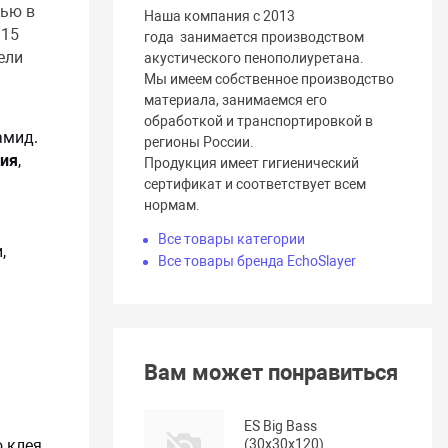
тью в
Наша компания с 2013
 15
года занимается производством
ели
акустического пенополиуретана.
Мы имеем собственное производство
материала, занимаемся его
обработкой и транспортировкой в
амид.
регионы России.
ния
,
Продукция имеет гигиенический
сертификат и соответствует всем
нормам.
Все товары категории
,
Все товары бренда EchoSlayer
Вам может понравиться
ES Big Bass
(30x30x120)
ю клея