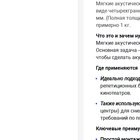
Мягкие акустическ
виде четырехгран
мм. (Полная толщи
примерно 1 кг.
Что это и зачем н
Мягкие акустическ
Основная задача
чтобы сделать ак
Где применяются
Идеально подхо
репетиционных б
кинотеатров.
Также использу
центры) для сни
требований по п
Ключевые преиму
Простой монтаж