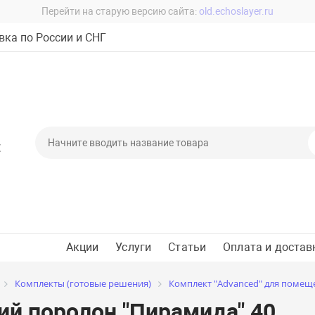
Перейти на старую версию сайта:
old.echoslayer.ru
ка по России и СНГ
Х
Акции
Услуги
Статьи
Оплата и достав
Комплекты (готовые решения)
Комплект "Advanced" для помещен
ий поролон "Пирамида" 40