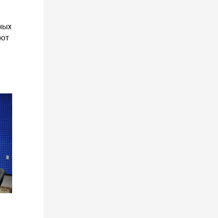
ных
ают