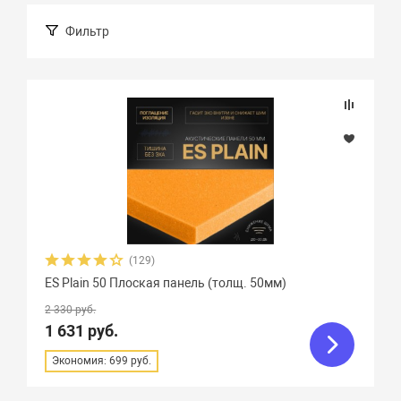
Фильтр
Подбор параметров
Розничная цена
(129)
Бренд
ES Plain 50 Плоская панель (толщ. 50мм)
2 330 руб.
Страна-изготовитель
1 631 руб.
Экономия: 699 руб.
Материал изделия