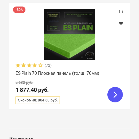
Толщина листа
-30%
Размер
1200х950 мм (
2
)
Цвет
(72)
ES Plain 70 Плоская панель (толщ. 70мм)
2 682 руб.
1 877.40 руб.
Экономия: 804.60 руб.