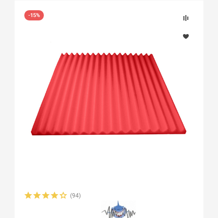
-15%
(94)